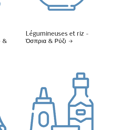
Légumineuses et riz -
ο &
Όσπρια & Ρύζι