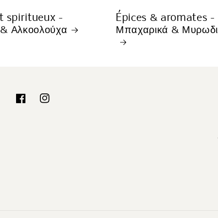
t spiritueux -
Épices & aromates -
 & Αλκοολούχα
Μπαχαρικά & Μυρωδι
Facebook
Instagram