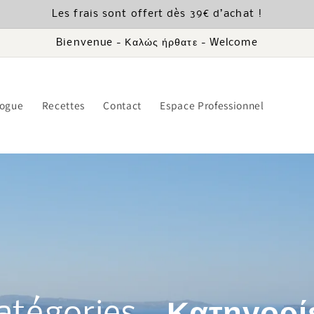
Les frais sont offert dès 39€ d’achat !
Bienvenue - Καλώς ήρθατε - Welcome
logue
Recettes
Contact
Espace Professionnel