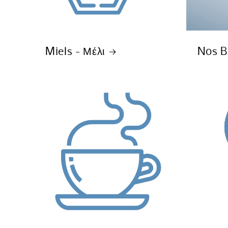
Miels - Μέλι
Nos Be