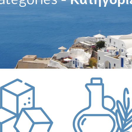
atégories -
Κατηγορί