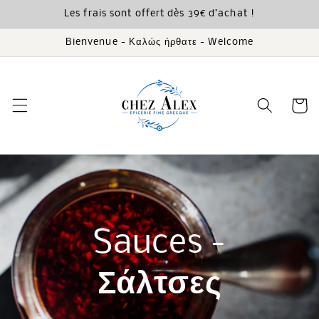
et
Les frais sont offert dès 39€ d’achat !
passer
au
contenu
Bienvenue - Καλώς ήρθατε - Welcome
Panier
Sauces -
Σάλτσες