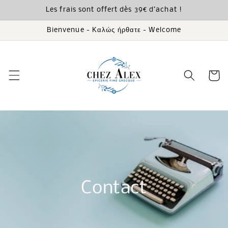
et
Les frais sont offert dès 39€ d’achat !
passer
au
contenu
Bienvenue - Καλώς ήρθατε - Welcome
Panier
Contact