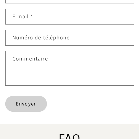
o
r
E-mail
*
m
u
l
Numéro de téléphone
a
i
Commentaire
r
e
d
e
c
Envoyer
o
n
t
a