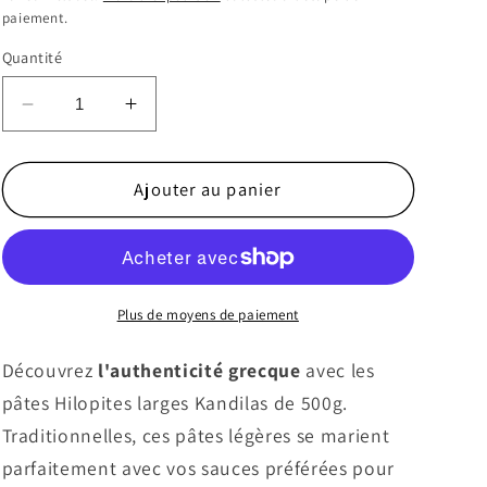
paiement.
Quantité
Réduire
Augmenter
la
la
quantité
quantité
de
de
Ajouter au panier
Kandilas
Kandilas
-
-
Hilopites
Hilopites
larges
larges
Plus de moyens de paiement
Découvrez
l'authenticité grecque
avec les
pâtes Hilopites larges Kandilas de 500g.
Traditionnelles, ces pâtes légères se marient
parfaitement avec vos sauces préférées pour