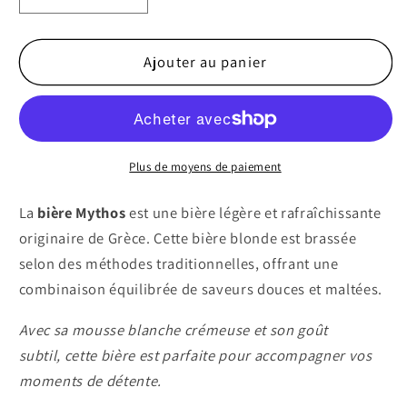
la
la
quantité
quantité
de
de
Ajouter au panier
Mythos
Mythos
-
-
Bière
Bière
Plus de moyens de paiement
La
bière Mythos
est une bière légère et rafraîchissante
originaire de Grèce. Cette bière blonde est brassée
selon des méthodes traditionnelles, offrant une
combinaison équilibrée de saveurs douces et maltées.
Avec sa mousse blanche crémeuse et son goût
subtil, cette bière est parfaite pour accompagner vos
moments de détente.