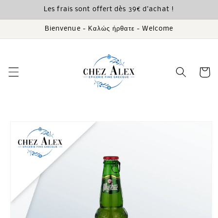
et
Les frais sont offert dès 39€ d’achat !
passer
au
contenu
Bienvenue - Καλώς ήρθατε - Welcome
Panier
Passer aux
informations
produits